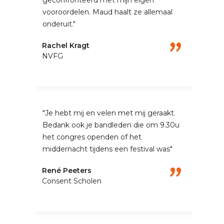
geconfronteerd met mijn eigen
vooroordelen. Maud haalt ze allemaal
onderuit."
"
Rachel Kragt
NVFG
"Je hebt mij en velen met mij geraakt.
Bedank ook je bandleden die om 9.30u
het congres openden of het
middernacht tijdens een festival was"
"
René Peeters
Consent Scholen