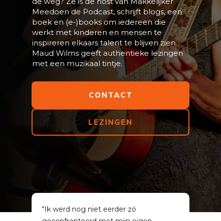
de weg? Ze is de host van Makkelijker
Meedoen de Podcast, schrijft blogs, een
boek en (e-)books om iedereen die
werkt met kinderen en mensen te
inspireren elkaars talent te blijven zien.
Maud Wilms geeft authentieke lezingen
met een muzikaal tintje.
CONTACT
LEZINGEN
"Ik werd nog niet eerder zó