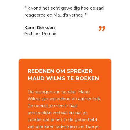
"Ik vond het echt geweldig hoe de zaal
reageerde op Maud’s verhaal.."
"
Karin Derksen
Archipel Primair
REDENEN OM SPREKER
MAUD WILMS TE BOEKEN
De lezingen van spreker Maud
Wilms zijn wervelend en authentiek.
Ze neemt je mee in haar
persoonlijke verhaal en laat je,
zonder dat je het in de gaten hebt,
wel drie keer nadenken over hoe je